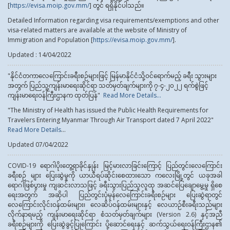
[
https://evisa.moip.gov.mm/
] တွင် ရရှိနိုင်ပါသည်။
Detailed Information regarding visa requirements/exemptions and other
visa-related matters are available at the website of Ministry of
Immigration and Population [
https://evisa.moip.gov.mm/
].
Updated : 14/04/2022
"နိုင်ငံတကာလေကြောင်းခရီးစဉ်များဖြင့် မြန်မာနိုင်ငံသို့ဝင်ရောက်မည့် ခရီး သွားများ
အတွက် ပြည်သူ့ကျန်းမာရေးဆိုင်ရာ သတ်မှတ်ချက်များကို ၇-၄-၂၀၂၂ ရက်စွဲဖြင့်
ကျန်းမာရေးဝန်ကြီးဌာနက ထုတ်ပြန်"
Read More Details...
"The Ministry of Health has issued the Public Health Requirements for
Travelers Entering Myanmar Through Air Transport dated 7 April 2022"
Read More Details
...
Updated 07/04/2022
COVID-19 ရောဂါပိုးတွေ့ရာခိုင်နှုန်း မြင့်မားလာခြင်းကြောင့် ပြည်တွင်းလေကြောင်း
ခရီးစဉ် များ ပြေးဆွဲမှုကို ယာယီရပ်ဆိုင်းစေထားသော ကလေးမြို့တွင် ယခုအခါ
ရောဂါဖြစ်ပွားမှု ကျဆင်းလာသဖြင့် ခရီးသွားပြည်သူလူထု အဆင်ပြေချောမွေ့မှု ရှိစေ
ရေးအတွက် အဆိုပါ ပြည်တွင်းပုံမှန်လေကြောင်းခရီးစဉ်များ ပြေးဆွဲရာတွင်
လေကြောင်းလိုင်းဝန်ထမ်းများ၊ လေဆိပ်ဝန်ထမ်းများနှင့် လေယာဉ်စီးခရီးသည်များ
လိုက်နာရမည့် ကျန်းမာရေးဆိုင်ရာ စံသတ်မှတ်ချက်များ (Version 2.6) နှင့်အညီ
ခရီးစဉ်များကို ပြေးဆွဲခွင့်ပြုကြောင်း ပို့ဆောင်ရေးနှင့် ဆက်သွယ်ရေးဝန်ကြီးဌာန၏