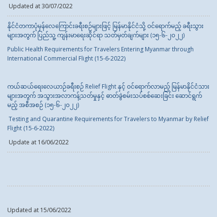
Updated at 30/07/2022
နိုင်ငံတကာပုံမှန်လေကြောင်းခရီးစဉ်များဖြင့် မြန်မာနိုင်ငံသို့ ဝင်ရောက်မည့် ခရီးသွား
များအတွက် ပြည်သူ့ ကျန်းမာရေးဆိုင်ရာ သတ်မှတ်ချက်များ (၁၅-၆-၂၀၂၂)
Public Health Requirements for Travelers Entering Myanmar through
International Commercial Flight (15-6-2022)
ကယ်ဆယ်ရေးလေယာဉ်ခရီးစဉ် Relief Flight နှင့် ဝင်ရောက်လာမည့် မြန်မာနိုင်ငံသား
များအတွက် အသွားအလာကန့်သတ်မှုနှင့် ဓာတ်ခွဲစမ်းသပ်စစ်ဆေးခြင်း ဆောင်ရွက်
မည့် အစီအစဉ် (၁၅-၆-၂၀၂၂)
Testing and Quarantine Requirements for Travelers to Myanmar by Relief
Flight (15-6-2022)
Update at 16/06/2022
Updated at 15/06/2022