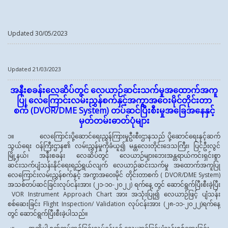
Updated 30/05/2023
Updated 21/03/2023
အနီးစခန်းလေဆိပ်တွင် လေယာဉ်ဆင်းသက်မှုအထောက်အကူ
ပြု လေကြောင်းလမ်းညွှန်စက်နှင့်အကွာအဝေးမိုင်တိုင်းတာ
စက်
(DVOR/DME System) တပ်ဆင်ပြီးစီးမှုအခြေအနေနှင့်
မှတ်တမ်းဓာတ်ပုံများ
၁။ လေကြောင်းပို့ဆောင်ရေးညွှန်ကြားမှုဦးစီးဌာနသည် ပို့ဆောင်ရေးနှင့်ဆက်
သွယ်ရေး ဝန်ကြီးဌာန၏ လမ်းညွှန်မှုကိုခံယူ၍ မန္တလေးတိုင်းဒေသကြီး၊ ပြင်ဦးလွင်
မြို့နယ်၊ အနီးစခန်း လေဆိပ်တွင် လေယာဉ်များဘေးအန္တရာယ်ကင်းရှင်းစွာ
ဆင်းသက်ပျံသန်းနိုင်ရေးရည်ရွယ်လျက် လေယာဉ်ဆင်းသက်မှု အထောက်အကူပြု
လေကြောင်းလမ်းညွှန်စက်နှင့် အကွာအဝေးမိုင် တိုင်းတာစက် ( DVOR/DME System)
အသစ်တပ်ဆင်ခြင်းလုပ်ငန်းအား (၂၁-၁၀-၂၀၂၂) ရက်နေ့ တွင် ဆောင်ရွက်ပြီးစီးခဲ့ပြီး
VOR Instrument Approach Chart အား အသုံးပြု၍ လေယာဉ်ဖြင့် ပျံသန်း
စစ်ဆေးခြင်း Flight Inspection/ Validation လုပ်ငန်းအား (၂၈-၁၁-၂၀၂၂)ရက်နေ့
တွင် ဆောင်ရွက်ပြီးစီးခဲ့ပါသည်။