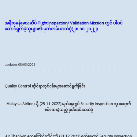
အနီးစခန်းလေဆိပ်
Flight Inspection/ Validation Mission
တွင် ပါဝင်
ဆောင်ရွက်ခဲ့သူများ၏ မှတ်တမ်းဓာတ်ပုံ
(
၂၈-၁၁-၂၀၂၂)
updates 08/03/2023
Quality Control ဆိုင်ရာလုပ်ငန်းများဆောင်ရွက်ခြင်း
Malaysia Airline သို့ (25-11-2022) ရက်နေ့တွင် Security Inspection
သွားရောက်
စစ်ဆေးခဲ့သည့် မှတ်တမ်းဓာတ်ပုံ
Air Thanlwin လေကြောင်းလိုင်းသို့ (31.12.2022) ရက်နေ့တွင် Security Inspection