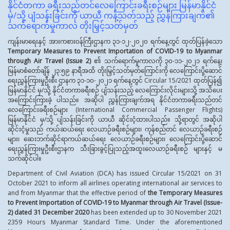
နိုင်ငံတကာ ခရီးသည်တင်လေကြောင်းခရီးစဉ်များ မြန်မာနိုင်ငံ
မှ/သို့ ပျံသန်းခြင်းကို ယာယီ ကန့်သတ်သည့် ညွှန်ကြားချက်၏
သက်ရောက်မှုကာလ တိုးမြှင့်သတ်မှတ်
ကျန်းမာရေးနှင့် အားကစားဝန်ကြီးဌာနက ၃၁-၁၂-၂၀၂၀ ရက်နေ့တွင် ထုတ်ပြန်ခဲ့သော
Temporary Measures to Prevent Importation of COVID-19
to Myanmar
through Air Travel
(
Issue
2
)
၏ သက်ရောက်မှုကာလကို ၃၀-၁၁-၂၀၂၁ ရက်နေ့၊
မြန်မာစံတော်ချိန် ၂၃:၅၉ နာရီအထိ တိုးမြှင့်သတ်မှတ်ကြောင်းကို လေကြောင်းပို့ဆောင်
ရေးညွှန်ကြားမှုဦးစီး ဌာနက ၃၁-၁၀-၂၀၂၁ ရက်နေ့တွင် Circular 15/2021 ထုတ်ပြန်၍
မြန်မာနိုင်ငံ မှ/သို့ နိုင်ငံတကာခရီးစဉ် ပျံသန်းသည့် လေကြောင်းလိုင်းများသို့ အသိပေး
အကြောင်းကြားခဲ့ ပါသည်။ အဆိုပါ ညွှန်ကြားချက်အရ နိုင်ငံတကာခရီးသည်တင်
လေကြောင်းခရီးစဉ်များ (International Commercial Passenger Flights)
မြန်မာနိုင်ငံ မှ/သို့ ပျံသန်းခြင်းကို ယာယီ ဆိုင်းငံ့ထားပါသည်။ သို့ရာတွင် အဆိုပါ
ဆိုင်းငံ့မှုသည် ကယ်ဆယ်ရေး လေယာဉ်ခရီးစဉ်များ၊ ကုန်စည်တင် လေယာဉ်ခရီးစဉ်
များ၊ ဆေးဘက်ဆိုင်ရာကယ်ဆယ်ရေး လေယာဉ်ခရီးစဉ်များ၊ လေကြောင်းပို့ဆောင်
ရေးညွှန်ကြားမှုဦးစီးဌာနက သီးခြားခွင့်ပြုသည့်အထူးလေယာဉ်ခရီးစဉ် များနှင့် မ
သက်ဆိုင်ပါ။
Department of Civil Aviation (DCA) has issued Circular 15/2021 on 31
October 2021 to inform all airlines operating international air services to
and from Myanmar that the effective period of
the
Temporary Measures
to Prevent Importation of COVID-19 to Myanmar through Air Travel (Issue-
2) dated
31 December 2020
has been extended up to 30 November 2021
2359 Hours Myanmar Standard Time. Under the aforementioned