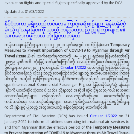
evacuation flights and special flights specifically approved by the DCA.
Updated at 01/03/2022
နိုင်ငံတကာ ခရီးသည်တင်လေကြောင်းခရီးစဉ်များ မြန်မာနိုင်ငံ
မှ/သို့ ပျံသန်းခြင်းကို ယာယီ ကန့်သတ်သည့် ညွှန်ကြားချက်၏
သက်ရောက်မှုကာလ တိုးမြှင့်သတ်မှတ်
ကျန်းမာရေးဝန်ကြီးဌာနက ၃၁-၁၂-၂၀၂၀ ရက်နေ့တွင် ထုတ်ပြန်ခဲ့သော
Temporary
Measures to Prevent Importation of COVID-19
to Myanmar through Air
Travel
(
Issue
2
)
၏ သက်ရောက်မှုကာလကို ၂၈-၂-၂၀၂၂ ရက်နေ့၊ မြန်မာစံတော်ချိန်
၂၃:၅၉ နာရီအထိ တိုးမြှင့်သတ်မှတ်ကြောင်းကို လေကြောင်းပို့ဆောင်ရေးညွှန်ကြားမှု
ဦးစီးဌာနက ၃၁-၁-၂၀၂၂ ရက်နေ့တွင်
Circular 1/2022
ထုတ်ပြန်၍ မြန်မာနိုင်ငံမှ/သို့
နိုင်ငံတကာခရီးစဉ် ပျံသန်းသည့် လေကြောင်းလိုင်းများသို့ အသိပေးအကြောင်းကြားခဲ့
ပါသည်။ အဆိုပါ ညွှန်ကြားချက်အရ နိုင်ငံတကာခရီးသည်တင် လေကြောင်းခရီးစဉ်
များ (International Commercial Passenger Flights) မြန်မာနိုင်ငံမှ/သို့ ပျံသန်း
ခြင်းကို ယာယီဆိုင်းငံ့ထား ပါသည်။ သို့ရာတွင် အဆိုပါ ဆိုင်းငံ့မှုသည် ကယ်ဆယ်ရေး
လေယာဉ်ခရီးစဉ်များ၊ ကုန်စည်တင် လေယာဉ်ခရီးစဉ်များ၊ ဆေးဘက်ဆိုင်ရာ
ကယ်ဆယ်ရေး လေယာဉ်ခရီးစဉ်များ၊ လေကြောင်းပို့ဆောင်ရေးညွှန်ကြားမှုဦးစီးဌာန
က သီးခြားခွင့်ပြုသည့် အထူးလေယာဉ် ခရီးစဉ်များနှင့် မသက်ဆိုင်ပါ။
Department of Civil Aviation (DCA) has issued
Circular 1/2022
on 31
January 2022 to inform all airlines operating international air services to
and from Myanmar that the effective period of
the Temporary Measures
to Prevent Importation of COVID-19 to Myanmar through Air Travel (Issue-