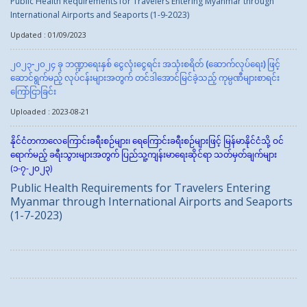
Public Health Requirements for Travelers Entering Myanmar through
International Airports and Seaports (1-9-2023)
Updated : 01/09/2023
၂၀၂၃
-
၂၀၂၄ ခု ဘဏ္ဍာရေးနှစ် ငွေလုံးငွေရင်း အသုံးစရိတ်
(
ဆောက်လုပ်ရေး
)
ဖြင့်
ဆောင်ရွက်မည့် လုပ်ငန်းများအတွက် တင်ဒါအောင်မြင်ခဲ့သည့် ကုမ္ပဏီများစာရင်း
ကြော်ငြာခြင်း
Uploaded : 2023-08-21
နိုင်ငံတကာလေကြောင်းခရီးစဉ်များ၊ ရေကြောင်းခရီးစဉ်များဖြင့် မြန်မာနိုင်ငံသို့ ဝင်
ရောက်မည့် ခရီးသွားများအတွက် ပြည်သူ့ကျန်းမာရေးဆိုင်ရာ သတ်မှတ်ချက်များ
(၁-၇-၂၀၂၃)
Public Health Requirements for Travelers Entering
Myanmar through International Airports and Seaports
(1-7-2023)