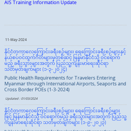
AIS Training Information Update
11-May-2024
နိုင်ငံတကာလေကြောင်းခရီးစဉ်များ၊ ရေကြောင်းခရီးစဉ်များနှင့်
နယ်စပ်ဝင်ထွက်ဂိတ်များမှတစ်ဆင့် မြန်မာနိုင်ငံသို့ ဝင်ရောက်
မည့် ခရီးသွားများအတွက် ပြည်သူ့ကျန်းမာရေးဆိုင်ရာ
သတ်မှတ်ချက်များ (၁-၃-၂၀၂၄)
Public Health Requirements for Travelers Entering
Myanmar through International Airports, Seaports and
Cross Border POEs (1-3-2024)
Updated : 01/03/2024
နိုင်ငံတကာလေကြောင်းခရီးစဉ်များ၊ ရေကြောင်းခရီးစဉ်များ
ဖြင့် မြန်မာနိုင်ငံသို့ ဝင်ရောက်မည့် ခရီးသွားများအတွက် ပြည်သူ့
ကျန်းမာရေးဆိုင်ရာ သတ်မှတ်ချက်များ (၁-၉-၂၀၂၃)