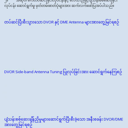
၂။ အဆိုပါ စက်တပ်ဆင်ခြင်းလုပ်ငန်းနှင့် လေယာဉ်ဖြင့်ပျံသန်းစစ်ဆေးခြင်း
လုပ်ငန်း ဆောင်ရွက်မှု မှတ်တမ်းဓာတ်ပုံများအား ဆက်လက်ဖော်ပြအပ်ပါသည်။
တပ်ဆင်ပြီးစီးသွားသော DVOR နှင့် DME Antenna များအားတွေ့မြင်ရစဉ်
DVOR Side-band Antenna Tuning ပြုလုပ်ခြင်းအား ဆောင်ရွက်နေကြစဉ်
ပျံသန်းစစ်ဆေးချိန်ညှိမှုများဆောင်ရွက်ပြီးစီးခဲ့သော အနီးစခန်း DVOR/DME
အားတွေ့မြင်ရစဉ်