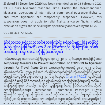
2) dated 31 December 2020
has been extended up to 28 February 2022
2359 Hours Myanmar Standard Time. Under the aforementioned
Measures, operations of international commercial passenger flights to
and from Myanmar are temporarily suspended. However, this
suspension does not apply to relief flights, all-cargo flights, medical
evacuation flights and special flights specifically approved by the DCA.
Update at 31/01/2022
နိုင်ငံတကာ ခရီးသည်တင်လေကြောင်းခရီးစဉ်များ မြန်မာနိုင်ငံ
မှ/သို့ ပျံသန်းခြင်းကို ယာယီ ကန့်သတ်သည့် ညွှန်ကြားချက်၏
သက်ရောက်မှုကာလ တိုးမြှင့်သတ်မှတ်
ကျန်းမာရေးနှင့် အားကစားဝန်ကြီးဌာနက ၃၁-၁၂-၂၀၂၀ ရက်နေ့တွင် ထုတ်ပြန်ခဲ့သော
Temporary Measures to Prevent Importation of COVID-19
to Myanmar
through Air Travel
(
Issue
2
)
၏ သက်ရောက်မှုကာလကို ၃၁-၁-၂၀၂၂ ရက်နေ့၊
မြန်မာစံတော်ချိန် ၂၃:၅၉ နာရီအထိ တိုးမြှင့်သတ်မှတ်ကြောင်းကို လေကြောင်းပို့ဆောင်
ရေးညွှန်ကြားမှုဦးစီး ဌာနက ၃၁-၁၂-၂၀၂၁ ရက်နေ့တွင်
Circular 17/2021
ထုတ်ပြန်၍
မြန်မာနိုင်ငံ မှ/သို့ နိုင်ငံတကာခရီးစဉ် ပျံသန်းသည့် လေကြောင်းလိုင်းများသို့ အသိပေး
အကြောင်းကြားခဲ့ ပါသည်။ အဆိုပါ ညွှန်ကြားချက်အရ နိုင်ငံတကာခရီးသည်တင်
လေကြောင်းခရီးစဉ်များ (International Commercial Passenger Flights)
မြန်မာနိုင်ငံ မှ/သို့ ပျံသန်းခြင်းကို ယာယီ ဆိုင်းငံ့ထားပါသည်။ သို့ရာတွင် အဆိုပါ
ဆိုင်းငံ့မှုသည် ကယ်ဆယ်ရေး လေယာဉ်ခရီးစဉ်များ၊ ကုန်စည်တင် လေယာဉ်ခရီးစဉ်
များ၊ ဆေးဘက်ဆိုင်ရာကယ်ဆယ်ရေး လေယာဉ်ခရီးစဉ်များ၊ လေကြောင်းပို့ဆောင်