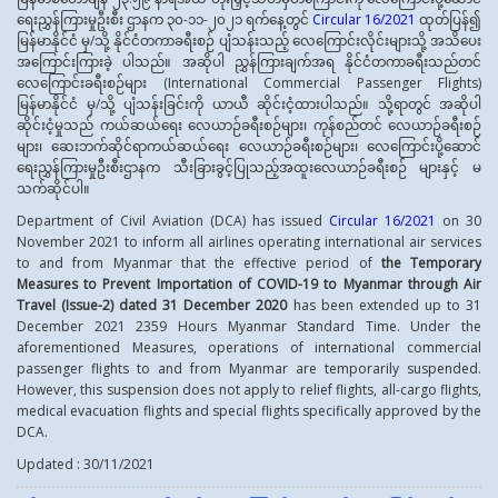
ရေးညွှန်ကြားမှုဦးစီး ဌာနက ၃၀-၁၁-၂၀၂၁ ရက်နေ့တွင်
Circular 16/2021
ထုတ်ပြန်၍
မြန်မာနိုင်ငံ မှ/သို့ နိုင်ငံတကာခရီးစဉ် ပျံသန်းသည့် လေကြောင်းလိုင်းများသို့ အသိပေး
အကြောင်းကြားခဲ့ ပါသည်။ အဆိုပါ ညွှန်ကြားချက်အရ နိုင်ငံတကာခရီးသည်တင်
လေကြောင်းခရီးစဉ်များ (International Commercial Passenger Flights)
မြန်မာနိုင်ငံ မှ/သို့ ပျံသန်းခြင်းကို ယာယီ ဆိုင်းငံ့ထားပါသည်။ သို့ရာတွင် အဆိုပါ
ဆိုင်းငံ့မှုသည် ကယ်ဆယ်ရေး လေယာဉ်ခရီးစဉ်များ၊ ကုန်စည်တင် လေယာဉ်ခရီးစဉ်
များ၊ ဆေးဘက်ဆိုင်ရာကယ်ဆယ်ရေး လေယာဉ်ခရီးစဉ်များ၊ လေကြောင်းပို့ဆောင်
ရေးညွှန်ကြားမှုဦးစီးဌာနက သီးခြားခွင့်ပြုသည့်အထူးလေယာဉ်ခရီးစဉ် များနှင့် မ
သက်ဆိုင်ပါ။
Department of Civil Aviation (DCA) has issued
Circular 16/2021
on 30
November 2021 to inform all airlines operating international air services
to and from Myanmar that the effective period of
the
Temporary
Measures to Prevent Importation of COVID-19 to Myanmar through Air
Travel (Issue-2) dated
31 December 2020
has been extended up to 31
December 2021 2359 Hours Myanmar Standard Time. Under the
aforementioned Measures, operations of international commercial
passenger flights to and from Myanmar are temporarily suspended.
However, this suspension does not apply to relief flights, all-cargo flights,
medical evacuation flights and special flights specifically approved by the
DCA.
Updated : 30/11/2021