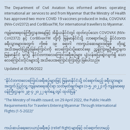
The Department of Civil Aviation has informed airlines operating
international air services to and from Myanmar that the Ministry of Health
has approved two more COVID 19 vaccines produced in India, COVOVAX
(NVx-CoV2372) and CorBEvaxTM, for international travellers to Myanmar.
ကျန်းမာရေးဝန်ကြီးဌာနအနေဖြင့် အိန္ဒိယနိုင်ငံတွင် ထုတ်လုပ်သော COVOVAX (NVx-
CoV2372) နှင့် CorBEvaxTM တို့ကို မြန်မာနိုင်ငံသို့ လာရောက်မည့် နိုင်ငံတကာ
ခရီးသွားများအတွက် ကိုဗစ် ၁၉ ရောဂါ ကာကွယ်ဆေးများအဖြစ် တိုးချဲ့
အသိအမှတ်ပြုပြီးဖြစ်ကြောင်းကို လေကြောင်းပို့ဆောင်‌ရေး ညွှန်ကြားမှုဦးစီးဌာနက
မြန်မာနိုင်ငံ မှ/သို့ နိုင်ငံတကာလေကြောင်းခရီးစဉ်များ ပျံသန်းပြေးဆွဲလျက်ရှိ သော
လေကြောင်းလိုင်းများသို့ အသိပေးအကြောင်းကြားပြီး ဖြစ်ပါသည်။
Updated at 05/06/2022
"နိုင်ငံတကာလေကြောင်းခရီးစဉ်များဖြင့် မြန်မာနိုင်ငံသို့ ဝင်ရောက်မည့် ခရီးသွားများ
အတွက် ပြည်သူ့ ကျန်းမာရေးဆိုင်ရာ သတ်မှတ်ချက်များ (၁-၅-၂၀၂၂) ကို ကျန်းမာရေး
ဝန်ကြီးဌာနက ၂၉-၄-၂၀၂၂ ရက်နေ့ တွင် ထုတ်ပြန်"
"The Ministry of Health issued, on 29 April 2022, the Public Health
Requirements for Travelers Entering Myanmar Through International
Flights (1-5-2022)"
ကယ်ဆယ်ရေးလေယာဉ်ခရီးစဉ် (relief flight) များဖြင့် ဝင်ရောက်လာမည့်