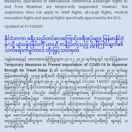
Measures, operations of international commercial passenger flights to
and from Myanmar are temporarily suspended. However, this
suspension does not apply to relief flights, all-cargo flights, medical
evacuation flights and special flights specifically approved by the DCA.
Updated at 31/10/2021
နိုင်ငံတကာ ခရီးသည်တင်လေကြောင်းခရီးစဉ်များ မြန်မာနိုင်ငံ
မှ/သို့ ပျံသန်းခြင်းကို ယာယီ ကန့်သတ်သည့် ညွှန်ကြားချက်၏
သက်ရောက်မှုကာလ တိုးမြှင့်သတ်မှတ်
ကျန်းမာရေးနှင့် အားကစားဝန်ကြီးဌာနက ၃၁-၁၂-၂၀၂၀ ရက်နေ့တွင် ထုတ်ပြန်ခဲ့သော
Temporary Measures to Prevent Importation of COVID-19
to Myanmar
through Air Travel
(
Issue
2
)
၏ သက်ရောက်မှုကာလကို ၃၁-၁၀-၂၀၂၁ ရက်နေ့၊
မြန်မာစံတော်ချိန် ၂၃:၅၉ နာရီအထိ တိုးမြှင့်သတ်မှတ်ကြောင်းကို လေကြောင်းပို့ဆောင်
ရေးညွှန်ကြားမှုဦးစီး ဌာနက ၃၀-၉-၂၀၂၁ ရက်နေ့တွင် Circular 14/2021 ထုတ်ပြန်၍
မြန်မာနိုင်ငံ မှ/သို့ နိုင်ငံတကာခရီးစဉ် ပျံသန်းသည့် လေကြောင်းလိုင်းများသို့ အသိပေး
အကြောင်းကြားခဲ့ ပါသည်။ အဆိုပါ ညွှန်ကြားချက်အရ နိုင်ငံတကာခရီးသည်တင်
လေကြောင်းခရီးစဉ်များ (International Commercial Passenger Flights)
မြန်မာနိုင်ငံ မှ/သို့ ပျံသန်းခြင်းကို ယာယီ ဆိုင်းငံ့ထားပါသည်။ သို့ရာတွင် အဆိုပါ
ဆိုင်းငံ့မှုသည် ကယ်ဆယ်ရေး လေယာဉ်ခရီးစဉ်များ၊ ကုန်စည်တင် လေယာဉ်ခရီးစဉ်
များ၊ ဆေးဘက်ဆိုင်ရာကယ်ဆယ်ရေး လေယာဉ်ခရီးစဉ်များ၊ လေကြောင်းပို့ဆောင်
ရေးညွှန်ကြားမှုဦးစီးဌာနက သီးခြားခွင့်ပြုသည့်အထူးလေယာဉ်ခရီးစဉ် များနှင့် မ
သက်ဆိုင်ပါ။