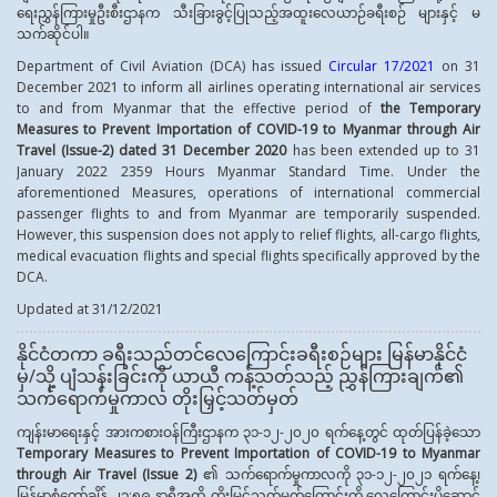
ရေးညွှန်ကြားမှုဦးစီးဌာနက သီးခြားခွင့်ပြုသည့်အထူးလေယာဉ်ခရီးစဉ် များနှင့် မ
သက်ဆိုင်ပါ။
Department of Civil Aviation (DCA) has issued
Circular 17/2021
on 31
December 2021 to inform all airlines operating international air services
to and from Myanmar that the effective period of
the
Temporary
Measures to Prevent Importation of COVID-19 to Myanmar through Air
Travel (Issue-2) dated
31 December 2020
has been extended up to 31
January 2022 2359 Hours Myanmar Standard Time. Under the
aforementioned Measures, operations of international commercial
passenger flights to and from Myanmar are temporarily suspended.
However, this suspension does not apply to relief flights, all-cargo flights,
medical evacuation flights and special flights specifically approved by the
DCA.
Updated at 31/12/2021
နိုင်ငံတကာ ခရီးသည်တင်လေကြောင်းခရီးစဉ်များ မြန်မာနိုင်ငံ
မှ/သို့ ပျံသန်းခြင်းကို ယာယီ ကန့်သတ်သည့် ညွှန်ကြားချက်၏
သက်ရောက်မှုကာလ တိုးမြှင့်သတ်မှတ်
ကျန်းမာရေးနှင့် အားကစားဝန်ကြီးဌာနက ၃၁-၁၂-၂၀၂၀ ရက်နေ့တွင် ထုတ်ပြန်ခဲ့သော
Temporary Measures to Prevent Importation of COVID-19
to Myanmar
through Air Travel
(
Issue
2
)
၏ သက်ရောက်မှုကာလကို ၃၁-၁၂-၂၀၂၁ ရက်နေ့၊
မြန်မာစံတော်ချိန် ၂၃:၅၉ နာရီအထိ တိုးမြှင့်သတ်မှတ်ကြောင်းကို လေကြောင်းပို့ဆောင်