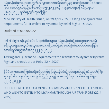
မြန်မာနိုင်ငံသားများ အတွက် အသွားအလာကန့်သတ်မှုနှင့် ဓာတ်ခွဲစမ်းသပ်စစ်ဆေး
ခြင်း ဆောင်ရွက်မည့်အစီအစဉ် (၁-၅-၂၀၂၂) ကို ကျန်းမာရေးဝန်ကြီးဌာနက
၂၉-၄-၂၀၂၂ ရက်နေ့တွင် ထုတ်ပြန်"
"The Ministry of Health issued, on 29 April 2022, Testing and Quarantine
Requirements for Travelers to Myanmar by Relief flight (1-5-2022)"
Updated at 01/05/2022
Relief Flight နှင့် နယ်စပ်ဝင်/ထွက်ဂိတ်များမှ မြန်မာနိုင်ငံသို့ ဝင်ရောက်လာမည့်
ခရီးသွားများအတွက် အသွားအလာကန့်သတ်မှုနှင့် ဓာတ်ခွဲစမ်းသပ်စစ်ဆေးခြင်း
ဆောင်ရွက်မည့်အစီအစဉ် (၂၂-၄-၂၀၂၂)
Testing and Quarantine Requirements for Travellers to Myanmar by relief
flight and cross border PoEs (22-4-2022)
နိုင်ငံတကာလေကြောင်းခရီးစဉ်များဖြင့် မြန်မာနိုင်ငံသို့ ဝင်ရောက်မည့် သံအမတ်ကြီး
များနှင့် မိသားစုဝင်များအတွက် ပြည်သူ့ကျန်းမာရေးဆိုင်ရာ သတ်မှတ်ချက်များ
(၂၂-၄-၂၀၂၂)
PUBLIC HEALTH REQUIREMENTS FOR AMBASSADORS AND THEIR FAMILIES
WHO WISH TO ENTER INTO MYANMAR THROUGH AIR TRANSPORT (22-4-
2022)