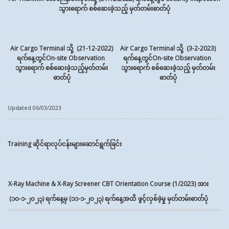
သွားရောက်
စစ်ဆေးခဲ့သည့် မှတ်တမ်းဓာတ်ပုံ
Air Cargo Terminal သို့ (21-12-2022)
Air Cargo Terminal သို့ (3-2-2023)
ရက်နေ့တွင်
On-site Observation
ရက်နေ့တွင်
On-site Observation
သွားရောက် စစ်ဆေးခဲ့သည့်
မှတ်တမ်း
သွားရောက် စစ်ဆေးခဲ့သည့်
မှတ်တမ်း
ဓာတ်ပုံ
ဓာတ်ပုံ
Updated 06/03/2023
Training ဆိုင်ရာလုပ်ငန်းများဆောင်ရွက်ခြင်း
X-Ray Machine & X-Ray Screener CBT Orientation Course (1/2023) အား
(၁၀-၁-၂၀၂၃) ရက်နေ့မှ (၁၁-၁-၂၀၂၃) ရက်နေ့အထိ ဖွင့်လှစ်ခဲ့မှု မှတ်တမ်းဓာတ်ပုံ