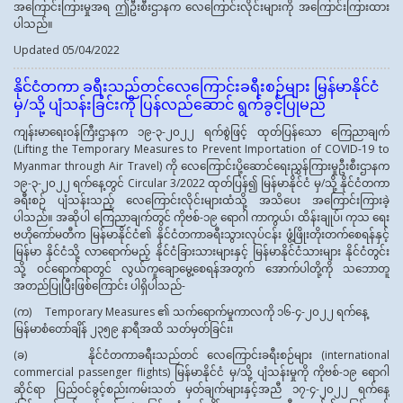
အကြောင်းကြားမှုအရ ဤဦးစီးဌာနက လေကြောင်းလိုင်းများကို အကြောင်းကြားထား
ပါသည်။
Updated 05/04/2022
နိုင်ငံတကာ ခရီးသည်တင်လေကြောင်းခရီးစဉ်များ မြန်မာနိုင်ငံ
မှ/သို့ ပျံသန်းခြင်းကို ပြန်လည်ဆောင် ရွက်ခွင့်ပြုမည်
ကျန်းမာရေးဝန်ကြီးဌာနက ၁၉-၃-၂၀၂၂ ရက်စွဲဖြင့် ထုတ်ပြန်သော ကြေညာချက်
(Lifting the Temporary Measures to Prevent Importation of COVID-19 to
Myanmar through Air Travel) ကို လေကြောင်းပို့ဆောင်ရေးညွှန်ကြားမှုဦးစီးဌာနက
၁၉-၃-၂၀၂၂ ရက်နေ့တွင် Circular 3/2022 ထုတ်ပြန်၍ မြန်မာနိုင်ငံ မှ/သို့ နိုင်ငံတကာ
ခရီးစဉ် ပျံသန်းသည့် လေကြောင်းလိုင်းများထံသို့ အသိပေး အကြောင်းကြားခဲ့
ပါသည်။ အဆိုပါ ကြေညာချက်တွင် ကိုဗစ်-၁၉ ရောဂါ ကာကွယ်၊ ထိန်းချုပ်၊ ကုသ ရေး
ဗဟိုကော်မတီက မြန်မာနိုင်ငံ၏ နိုင်ငံတကာခရီးသွားလုပ်ငန်း ဖွံ့‌ဖြိုးတိုးတက်စေရန်နှင့်
မြန်မာ နိုင်ငံသို့ လာရောက်မည့် နိုင်ငံခြားသားများနှင့် မြန်မာနိုင်ငံသားများ နိုင်ငံတွင်း
သို့ ဝင်ရောက်ရာတွင် လွယ်ကူချောမွေ့စေရန်အတွက် အောက်ပါတို့ကို သဘောတူ
အတည်ပြုပြီးဖြစ်ကြောင်း ပါရှိပါသည်-
(က) Temporary Measures ၏ သက်ရောက်မှုကာလကို ၁၆-၄-၂၀၂၂ ရက်နေ့
မြန်မာစံတော်ချိန် ၂၃၅၉ နာရီအထိ သတ်မှတ်ခြင်း၊
(ခ) နိုင်ငံတကာခရီးသည်တင် လေကြောင်းခရီးစဉ်များ (international
commercial passenger flights) မြန်မာနိုင်ငံ မှ/သို့ ပျံသန်းမှုကို ကိုဗစ်-၁၉ ရောဂါ
ဆိုင်ရာ ပြည်ဝင်ခွင့်စည်းကမ်းသတ် မှတ်ချက်များနှင့်အညီ ၁၇-၄-၂၀၂၂ ရက်နေ့