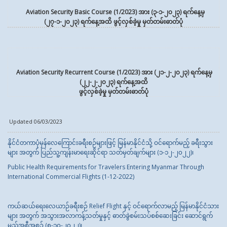
Aviation Security Basic Course (1/2023) အား (၃-၁-၂၀၂၃) ရက်နေ့မှ
(၂၇-၁-၂၀၂၃) ရက်နေ့အထိ ဖွင့်လှစ်ခဲ့မှု မှတ်တမ်းဓာတ်ပုံ
Aviation Security Recurrent Course (1/2023) အား (၂၁-၂-၂၀၂၃) ရက်နေ့မှ
(၂၂-၂-၂၀၂၃) ရက်နေ့အထိ
ဖွင့်လှစ်ခဲ့မှု မှတ်တမ်းဓာတ်ပုံ
Updated 06/03/2023
နိုင်ငံတကာပုံမှန်လေကြောင်းခရီးစဉ်များဖြင့် မြန်မာနိုင်ငံသို့ ဝင်ရောက်မည့် ခရီးသွား
များ အတွက် ပြည်သူ့ကျန်းမာရေးဆိုင်ရာ သတ်မှတ်ချက်များ (၁-၁၂-၂၀၂၂)၊
Public Health Requirements for Travelers Entering Myanmar Through
International Commercial Flights (1-12-2022)
ကယ်ဆယ်ရေးလေယာဉ်ခရီးစဉ် Relief Flight နှင့် ဝင်ရောက်လာမည့် မြန်မာနိုင်ငံသား
များ အတွက် အသွားအလာကန့်သတ်မှုနှင့် ဓာတ်ခွဲစမ်းသပ်စစ်ဆေးခြင်း ဆောင်ရွက်
မည့်အစီအစဉ် (၈-၁၀-၂၀၂၂)၊