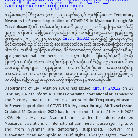
သက်ရောက်မှုကာလ တိုးမြှင့်သတ်မှတ်
ကျန်းမာရေးဝန်ကြီးဌာနက ၃၁-၁၂-၂၀၂၀ ရက်နေ့တွင် ထုတ်ပြန်ခဲ့သော
Temporary
Measures to Prevent Importation of COVID-19
to Myanmar through Air
Travel
(
Issue
2
)
၏ သက်ရောက်မှုကာလကို ၃၁-၃-၂၀၂၂ ရက်နေ့၊ မြန်မာစံတော်ချိန်
၂၃:၅၉ နာရီအထိ တိုးမြှင့်သတ်မှတ်ကြောင်းကို လေကြောင်းပို့ဆောင်ရေးညွှန်ကြားမှု
ဦးစီးဌာနက ၂၈-၂-၂၀၂၂ ရက်နေ့တွင်
Circular 2/2022
ထုတ်ပြန်၍ မြန်မာနိုင်ငံမှ/သို့
နိုင်ငံတကာခရီးစဉ် ပျံသန်းသည့် လေကြောင်းလိုင်းများသို့ အသိပေးအကြောင်းကြားခဲ့
ပါသည်။ အဆိုပါ ညွှန်ကြားချက်အရ နိုင်ငံတကာခရီးသည်တင် လေကြောင်းခရီးစဉ်
များ (International Commercial Passenger Flights) မြန်မာနိုင်ငံမှ/သို့ ပျံသန်း
ခြင်းကို ယာယီဆိုင်းငံ့ထား ပါသည်။ သို့ရာတွင် အဆိုပါ ဆိုင်းငံ့မှုသည် ကယ်ဆယ်ရေး
လေယာဉ်ခရီးစဉ်များ၊ ကုန်စည်တင် လေယာဉ်ခရီးစဉ်များ၊ ဆေးဘက်ဆိုင်ရာ
ကယ်ဆယ်ရေး လေယာဉ်ခရီးစဉ်များ၊ လေကြောင်းပို့ဆောင်ရေးညွှန်ကြားမှုဦးစီးဌာန
က သီးခြားခွင့်ပြုသည့် အထူးလေယာဉ် ခရီးစဉ်များနှင့် မသက်ဆိုင်ပါ။
Department of Civil Aviation (DCA) has issued
Circular 2/2022
on 28
February 2022 to inform all airlines operating international air services to
and from Myanmar that the effective period of
the
Temporary Measures
to Prevent Importation of COVID-19 to Myanmar through Air Travel (Issue-
2) dated
31 December 2020
has been extended up to 31 March 2022
2359 Hours Myanmar Standard Time. Under the aforementioned
Measures, operations of international commercial passenger flights to
and from Myanmar are temporarily suspended. However, this
suspension does not apply to relief flights, all-cargo flights, medical