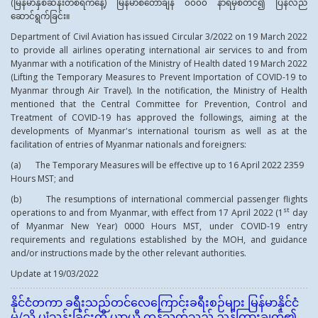
(မြန်မာနှစ်ဆန်းတစ်ရက်နေ့) မြန်မာစံတော်ချိန် ၀၀၀၀ နာရီမှစတင်၍ ပြန်လည်
ဆောင်ရွက်ခြင်း။
Department of Civil Aviation has issued Circular 3/2022 on 19 March 2022
to provide all airlines operating international air services to and from
Myanmar with a notification of the Ministry of Health dated 19 March 2022
(Lifting the Temporary Measures to Prevent Importation of COVID-19 to
Myanmar through Air Travel). In the notification, the Ministry of Health
mentioned that the Central Committee for Prevention, Control and
Treatment of COVID-19 has approved the followings, aiming at the
developments of Myanmar's international tourism as well as at the
facilitation of entries of Myanmar nationals and foreigners:
(a) The Temporary Measures will be effective up to 16 April 2022 2359
Hours MST; and
(b) The resumptions of international commercial passenger flights
st
operations to and from Myanmar, with effect from 17 April 2022 (1
day
of Myanmar New Year) 0000 Hours MST, under COVID-19 entry
requirements and regulations established by the MOH, and guidance
and/or instructions made by the other relevant authorities.
Update at 19/03/2022
နိုင်ငံတကာ ခရီးသည်တင်လေကြောင်းခရီးစဉ်များ မြန်မာနိုင်ငံ
မှ/သို့ ပျံသန်းခြင်းကို ယာယီ ကန့်သတ်သည့် ညွှန်ကြားချက်၏