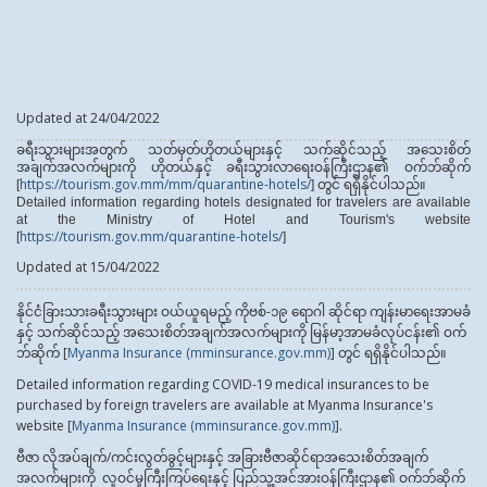
Updated at 24/04/2022
ခရီးသွားများအတွက် သတ်မှတ်ဟိုတယ်များနှင့် သက်ဆိုင်သည့် အသေးစိတ်
အချက်အလက်များကို ဟိုတယ်နှင့် ခရီးသွားလာရေးဝန်ကြီးဌာန၏ ဝက်ဘ်ဆိုက်
https://tourism.gov.mm/mm/quarantine-hotels/
[
]
တွင် ရရှိနိုင်ပါသည်။
Detailed information regarding hotels designated for travelers are available
at the Ministry of Hotel and Tourism's website
https://tourism.gov.mm/quarantine-hotels/
[
]
Updated at 15/04/2022
နိုင်ငံခြားသားခရီးသွားများ ဝယ်ယူရမည့် ကိုဗစ်-၁၉ ရောဂါ ဆိုင်ရာ ကျန်းမာရေးအာမခံ
နှင့် သက်ဆိုင်သည့် အသေးစိတ်အချက်အလက်များကို မြန်မာ့အာမခံလုပ်ငန်း၏ ဝက်
ဘ်ဆိုက် [
Myanma Insurance (mminsurance.gov.mm)
] တွင် ရရှိနိုင်ပါသည်။
Detailed information regarding COVID-19 medical insurances to be
purchased by foreign travelers are available at Myanma Insurance's
website [
Myanma Insurance (mminsurance.gov.mm)
].
ဗီဇာ လိုအပ်ချက်/ကင်းလွတ်ခွင့်များနှင့် အခြားဗီဇာဆိုင်ရာအသေးစိတ်အချက်
အလက်များကို လူဝင်မှုကြီးကြပ်ရေးနှင့် ပြည်သူ့အင်အားဝန်ကြီးဌာန၏ ဝက်ဘ်ဆိုက်